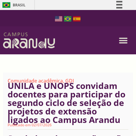
BRASIL
Simplifique!
Comunica BR
Participe
Acesso à informação
Legislação
Canais
Comunidade acadêmica
,
GDI
UNILA e UNOPS convidam
docentes para participar do
segundo ciclo de seleção de
projetos de extensão
ligados ao Campus Arandu
Publicado em
02/07/2026