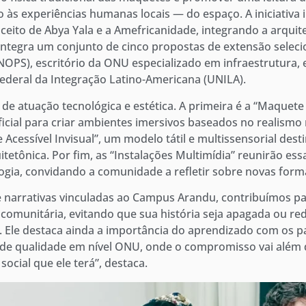
o às experiências humanas locais — do espaço. A iniciativ
ceito de Abya Yala e a Amefricanidade, integrando a arquite
integra um conjunto de cinco propostas de extensão seleci
NOPS), escritório da ONU especializado em infraestrutura, 
ederal da Integração Latino-Americana (UNILA).
 de atuação tecnológica e estética. A primeira é a “Maquete
tificial para criar ambientes imersivos baseados no realis
 Acessível Invisual”, um modelo tátil e multissensorial de
uitetônica. Por fim, as “Instalações Multimídia” reunirão e
ogia, convidando a comunidade a refletir sobre novas forma
s e narrativas vinculadas ao Campus Arandu, contribuímos 
comunitária, evitando que sua história seja apagada ou r
o. Ele destaca ainda a importância do aprendizado com os p
de qualidade em nível ONU, onde o compromisso vai além d
ocial que ele terá”, destaca.