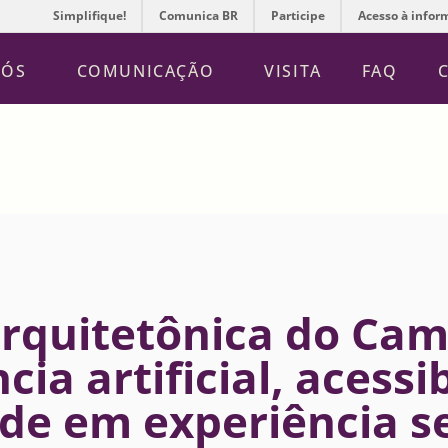
Simplifique!
Comunica BR
Participe
Acesso à infor
NÓS
COMUNICAÇÃO
VISITA
FAQ
rquitetônica do Ca
cia artificial, acessi
de em experiência s