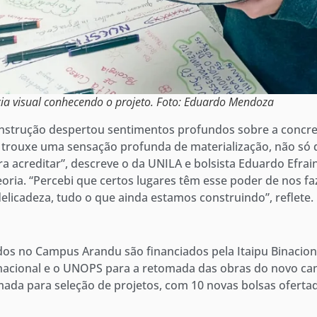
ia visual conhecendo o projeto. Foto: Eduardo Mendoza
nstrução despertou sentimentos profundos sobre a concreti
trouxe uma sensação profunda de materialização, não só 
ra acreditar”, descreve o da UNILA e bolsista Eduardo Efr
oria. “Percebi que certos lugares têm esse poder de nos fa
licadeza, tudo o que ainda estamos construindo”, reflete.
dos no Campus Arandu são financiados pela Itaipu Binacio
binacional e o UNOPS para a retomada das obras do novo c
ada para seleção de projetos, com 10 novas bolsas oferta