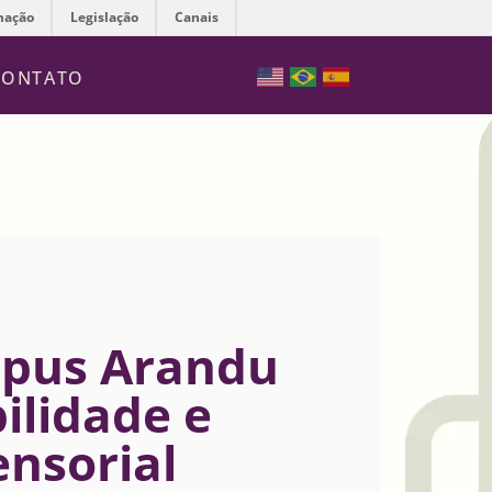
mação
Legislação
Canais
CONTATO
mpus Arandu
bilidade e
ensorial