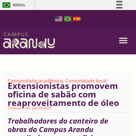
BRASIL
Simplifique!
Comunica BR
Participe
Acesso à informação
Legislação
Canais
Comunidade acadêmica
,
Comunidade local
Extensionistas promovem
oficina de sabão com
reaproveitamento de óleo
Publicado em
24/03/2026
Trabalhadores do canteiro de
obras do Campus Arandu