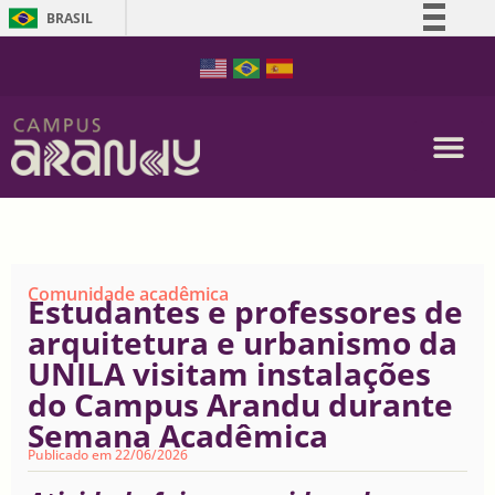
BRASIL
Simplifique!
Comunica BR
Participe
Acesso à informação
Legislação
Canais
Comunidade acadêmica
Estudantes e professores de
arquitetura e urbanismo da
UNILA visitam instalações
do Campus Arandu durante
Semana Acadêmica
Publicado em
22/06/2026